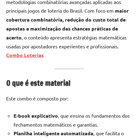
u
metodologias combinatórias avançadas aplicadas aos
principais jogos de loteria do Brasil. Com foco em
maior
r
cobertura combinatória, redução do custo total de
s
apostas e maximização das chances práticas de
o
acerto
, o conteúdo apresenta estratégias matemáticas
usadas por apostadores experientes e profissionais.
s
Combo Loterias
O
n
O que é este material
l
i
Este combo é composto por:
n
E-book explicativo
, que ensina os fundamentos dos
e
fechamentos matemáticos e garantias.
Planilha inteligente automatizada
, que facilita o