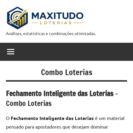
Pular
para
o
conteúdo
Análises, estatísticas e combinações otimizadas.
M
a
x
i
Combo Loterias
t
u
Fechamento Inteligente das Loterias
–
Combo Loterias
d
o
O
Fechamento Inteligente das Loterias
é um material
C
pensado para apostadores que desejam dominar