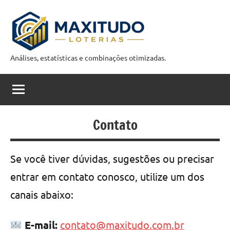
Pular
para
o
conteúdo
Análises, estatísticas e combinações otimizadas.
M
a
x
i
Contato
t
u
Se você tiver dúvidas, sugestões ou precisar
entrar em contato conosco, utilize um dos
d
canais abaixo:
o
C
E-mail:
contato@maxitudo.com.br