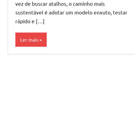
vez de buscar atalhos, o caminho mais
sustentável é adotar um modelo enxuto, testar
rápido e […]
Ler mais
Como
Ganhar
Dinheiro
Livros
Negócio
Lucrativo