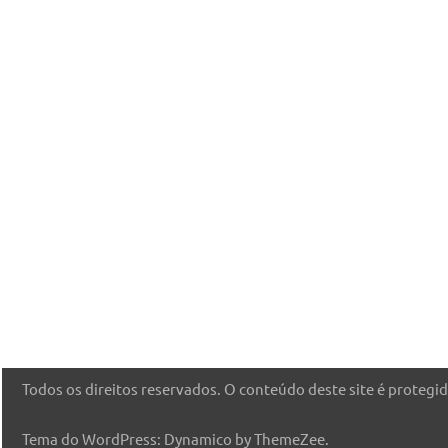
Todos os direitos reservados. O conteúdo deste site é protegido
Tema do WordPress: Dynamico by ThemeZee.