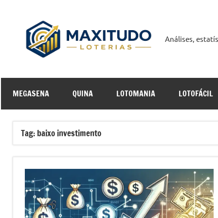
Pular
para
o
Análises, estat
Maxit
conteúdo
Curso
MEGASENA
QUINA
LOTOMANIA
LOTOFÁCIL
Online
Tag:
baixo investimento