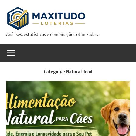
Pular
para
o
conteúdo
Análises, estatísticas e combinações otimizadas.
M
a
x
i
Categoria:
Natural-food
t
u
d
o
C