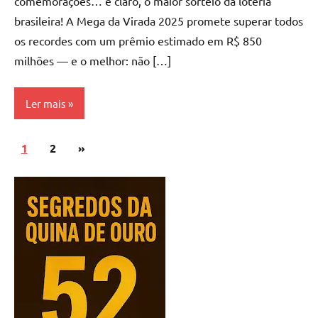
comemorações… e claro, o maior sorteio da loteria
brasileira! A Mega da Virada 2025 promete superar todos
os recordes com um prêmio estimado em R$ 850
milhões — e o melhor: não […]
Ler mais
Paginação
Post
1
Como
2
»
de
Ganhar
seguinte
posts
Loterias
Mega
da
Virada
Megasena