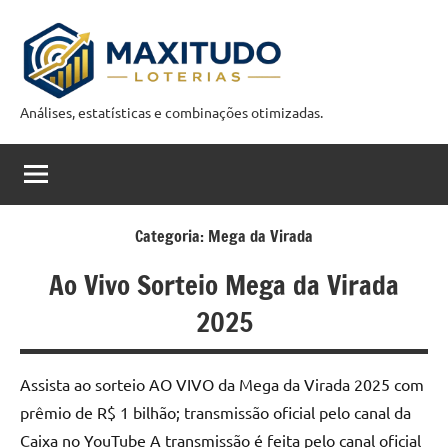
Pular
para
o
conteúdo
Análises, estatísticas e combinações otimizadas.
M
a
x
i
Categoria:
Mega da Virada
t
Ao Vivo Sorteio Mega da Virada
u
2025
d
o
Assista ao sorteio AO VIVO da Mega da Virada 2025 com
prêmio de R$ 1 bilhão; transmissão oficial pelo canal da
C
Caixa no YouTube A transmissão é feita pelo canal oficial