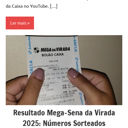
u
da Caixa no YouTube. […]
r
s
Ler mais
o
Mega
s
da
Virada
O
n
Megasena
l
i
n
e
Resultado Mega-Sena da Virada
2025: Números Sorteados