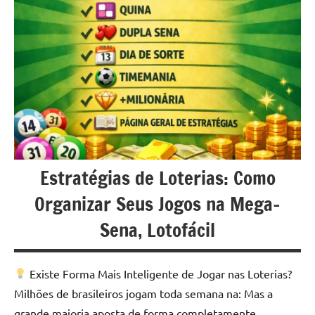
u
r
s
o
s
O
n
Estratégias de Loterias: Como
l
Organizar Seus Jogos na Mega-
i
Sena, Lotofácil
n
e
Existe Forma Mais Inteligente de Jogar nas Loterias?
Milhões de brasileiros jogam toda semana na: Mas a
grande maioria aposta de forma completamente