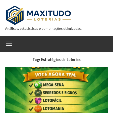
Pular
para
o
conteúdo
Análises, estatísticas e combinações otimizadas.
M
a
x
i
Tag:
Estratégias de Loterias
t
u
d
o
C