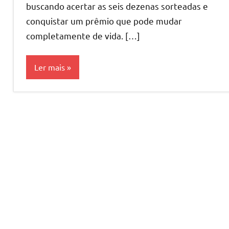
buscando acertar as seis dezenas sorteadas e
conquistar um prêmio que pode mudar
completamente de vida. […]
Ler mais
Megasena
Palpites
da
Semana
Palpites
Loterias