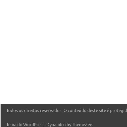
Todos os direitos reservados. O conteúdo deste site é protegido
Tema do WordPress: Dynamico by ThemeZee.