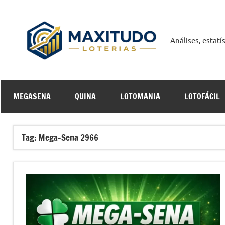
Pular
para
o
Análises, estat
Maxit
conteúdo
Curso
MEGASENA
QUINA
LOTOMANIA
LOTOFÁCIL
Online
Tag:
Mega-Sena 2966