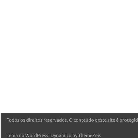
Todos os direitos reservados. O conteúdo deste site é protegido
Tema do WordPress: Dynamico by ThemeZee.