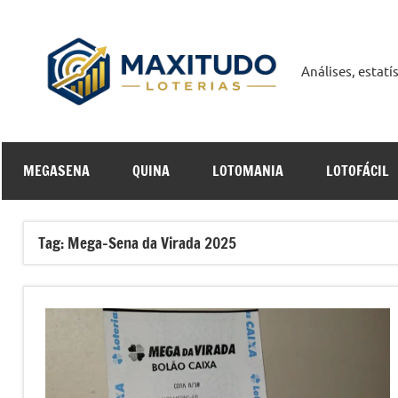
Pular
para
o
Análises, estat
Maxit
conteúdo
Curso
MEGASENA
QUINA
LOTOMANIA
LOTOFÁCIL
Online
Tag:
Mega-Sena da Virada 2025