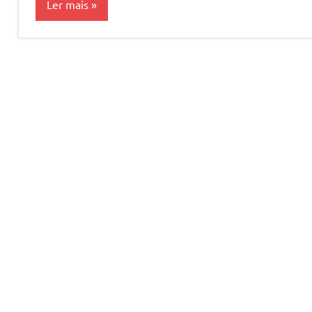
Ler mais
Mega
da
Virada
Megasena