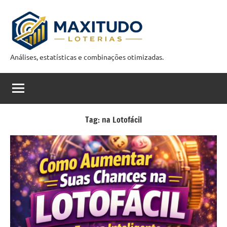
Pular
para
o
conteúdo
Análises, estatísticas e combinações otimizadas.
M
a
x
i
Tag:
na Lotofácil
t
u
d
o
C