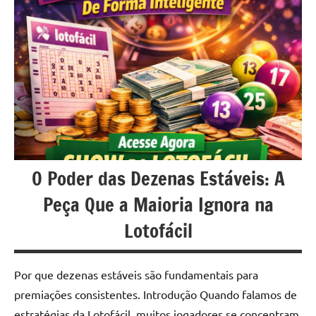
u
r
s
o
s
O
n
O Poder das Dezenas Estáveis: A
l
Peça Que a Maioria Ignora na
i
Lotofácil
n
e
Por que dezenas estáveis são fundamentais para
premiações consistentes. Introdução Quando falamos de
estratégias da Lotofácil, muitos jogadores se concentram