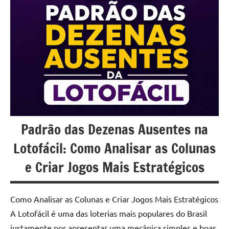
u
r
s
o
s
O
n
Padrão das Dezenas Ausentes na
l
Lotofácil: Como Analisar as Colunas
i
e Criar Jogos Mais Estratégicos
n
e
Como Analisar as Colunas e Criar Jogos Mais Estratégicos
A Lotofácil é uma das loterias mais populares do Brasil
justamente por apresentar uma mecânica simples e boas