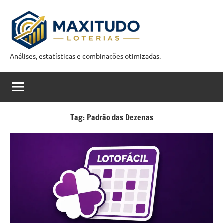
Pular
para
o
conteúdo
Análises, estatísticas e combinações otimizadas.
M
a
x
i
Tag:
Padrão das Dezenas
t
u
d
o
C