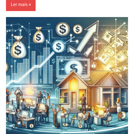
Ler mais
Estratégias
e Métodos
Seo
tráfego
qualificado