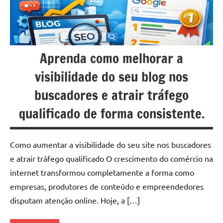
u
r
s
Aprenda como melhorar a
o
visibilidade do seu blog nos
s
buscadores e atrair tráfego
O
qualificado de forma consistente.
n
l
Como aumentar a visibilidade do seu site nos buscadores
i
e atrair tráfego qualificado O crescimento do comércio na
n
internet transformou completamente a forma como
empresas, produtores de conteúdo e empreendedores
e
disputam atenção online. Hoje, a […]