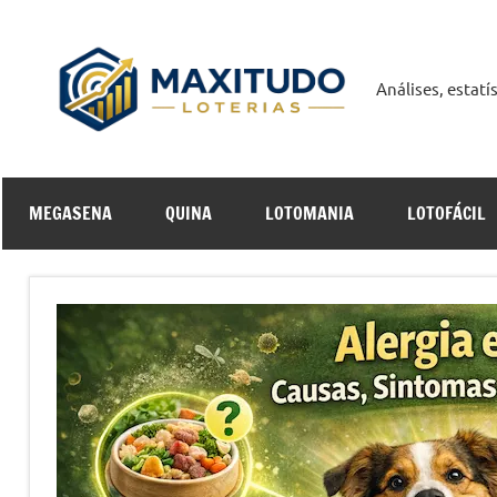
Pular
para
o
Análises, estat
Maxit
conteúdo
Curso
MEGASENA
QUINA
LOTOMANIA
LOTOFÁCIL
Online