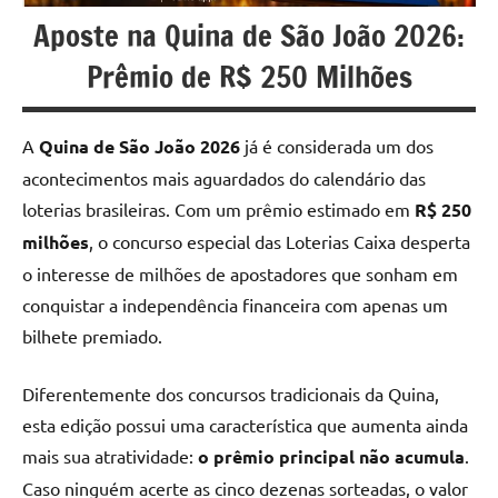
u
Aposte na Quina de São João 2026:
r
Prêmio de R$ 250 Milhões
s
o
A
Quina de São João 2026
já é considerada um dos
s
acontecimentos mais aguardados do calendário das
loterias brasileiras. Com um prêmio estimado em
R$ 250
O
milhões
, o concurso especial das Loterias Caixa desperta
n
o interesse de milhões de apostadores que sonham em
l
conquistar a independência financeira com apenas um
i
bilhete premiado.
n
Diferentemente dos concursos tradicionais da Quina,
e
esta edição possui uma característica que aumenta ainda
mais sua atratividade:
o prêmio principal não acumula
.
Caso ninguém acerte as cinco dezenas sorteadas, o valor