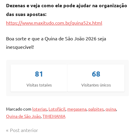
Dezenas e veja como ele pode ajudar na organização
das suas apostas:
https://www.maxitudo.com.br/quina52x.html
Boa sorte e que a Quina de São João 2026 seja
inesquecível!
81
68
Visitas totales
Visitantes únicos
Marcado com
loterias
,
Lotofácil
,
megasena
,
palpites
,
quina
,
Quina de São João
,
TIMEMANIA
Navegação
Post anterior
Quina