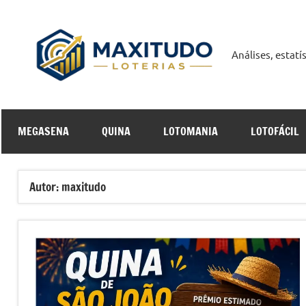
Pular
para
o
Análises, estat
Maxit
conteúdo
Curso
MEGASENA
QUINA
LOTOMANIA
LOTOFÁCIL
Online
Autor:
maxitudo