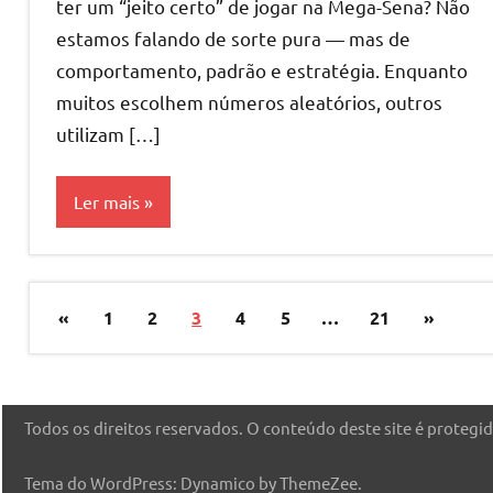
ter um “jeito certo” de jogar na Mega-Sena? Não
estamos falando de sorte pura — mas de
comportamento, padrão e estratégia. Enquanto
muitos escolhem números aleatórios, outros
utilizam […]
Ler mais
Estratégias
e Métodos
Paginação
Post
Post
«
1
2
3
4
5
…
21
»
de
anterior
seguint
Megasena
posts
Todos os direitos reservados. O conteúdo deste site é protegido
Tema do WordPress: Dynamico by ThemeZee.