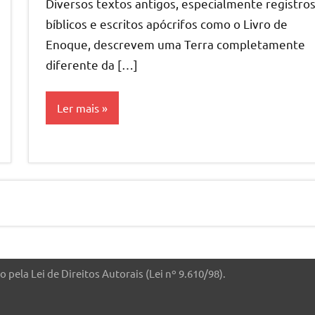
Diversos textos antigos, especialmente registro
bíblicos e escritos apócrifos como o Livro de
Enoque, descrevem uma Terra completamente
diferente da […]
Ler mais
artigos
e
 pela Lei de Direitos Autorais (Lei nº 9.610/98).