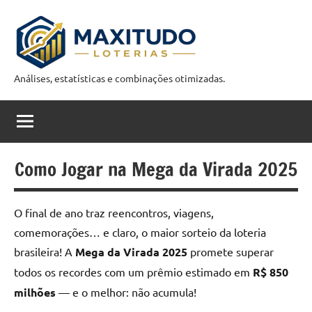
Pular
para
o
conteúdo
Análises, estatísticas e combinações otimizadas.
M
a
x
i
Como Jogar na Mega da Virada 2025
t
O final de ano traz reencontros, viagens,
u
comemorações… e claro, o maior sorteio da loteria
d
brasileira! A
Mega da Virada 2025
promete superar
o
todos os recordes com um prêmio estimado em
R$ 850
C
milhões
— e o melhor: não acumula!