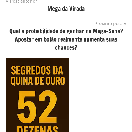
Navegação
Post anterior
Como
Mega da Virada
de
Ganhar
Post
Loterias
Próximo post
Qual a probabilidade de ganhar na Mega-Sena?
Mega
Apostar em bolão realmente aumenta suas
da
Virada
chances?
Megasena