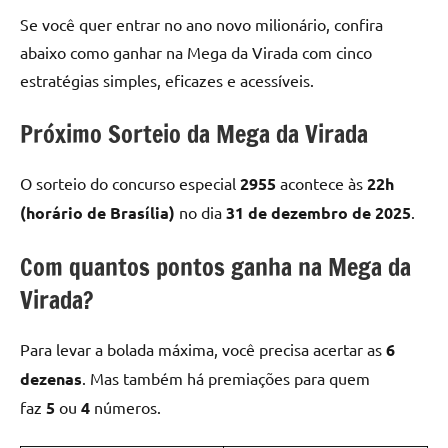
u
Se você quer entrar no ano novo milionário, confira
r
abaixo como ganhar na Mega da Virada com cinco
s
estratégias simples, eficazes e acessíveis.
o
Próximo Sorteio da Mega da Virada
s
O sorteio do concurso especial
2955
acontece às
22h
O
(horário de Brasília)
no dia
31 de dezembro de 2025
.
n
Com quantos pontos ganha na Mega da
l
Virada?
i
n
Para levar a bolada máxima, você precisa acertar as
6
e
dezenas
. Mas também há premiações para quem
faz
5
ou
4
números.