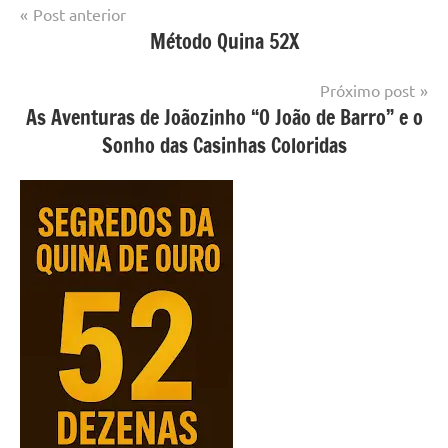
Navegação
Post anterior
Método Quina 52X
Loterias
de
Post
Próximo post
As Aventuras de Joãozinho “O João de Barro” e o
Sonho das Casinhas Coloridas