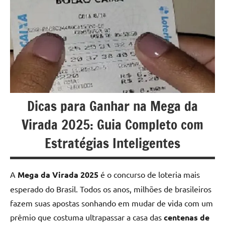
u
r
s
o
s
O
Dicas para Ganhar na Mega da
n
Virada 2025: Guia Completo com
l
Estratégias Inteligentes
i
n
A
Mega da Virada 2025
é o concurso de loteria mais
e
esperado do Brasil. Todos os anos, milhões de brasileiros
fazem suas apostas sonhando em mudar de vida com um
prêmio que costuma ultrapassar a casa das
centenas de