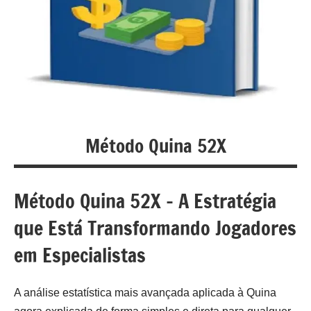
u
r
s
o
s
O
Método Quina 52X
n
l
Método Quina 52X – A Estratégia
i
que Está Transformando Jogadores
n
em Especialistas
e
A análise estatística mais avançada aplicada à Quina