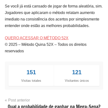
Se você já está cansado de jogar de forma aleatória, sim.
Jogadores que aplicaram o método relatam aumento
imediato na consistência dos acertos por simplesmente
entender onde estão as melhores probabilidades.
QUERO ACESSAR O MÉTODO 52X
© 2025 – Método Quina 52X – Todos os direitos
reservados
151
121
Visitas totales
Visitantes únicos
Navegação
Post anterior
Qual a probabilidade de ganhar na Mega-Sena?
Loterias